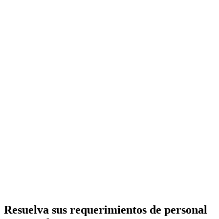
Cobertura de ausencias (vacaciones, licencias)
Incrementos estacionales de producción
Reemplazos operativos y técnicos
Personal administrativo de apoyo
Administración laboral completa
Supervisión continua
¿Están autorizados por la Dirección del Trabajo?
¿Cuál es el plazo máximo para un trabajador transitorio?
Resuelva sus requerimientos de personal